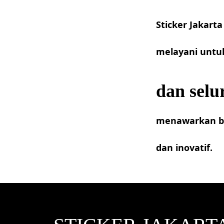
Sticker Jakart
melayani untu
dan selu
menawarkan ber
dan inovatif.